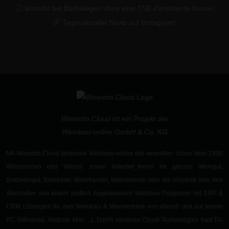
Vorsicht bei Barbelegen ohne eine TSE-Zertifizierte Kasse!
Tagesaktuelle News auf Instagram!
Winestro.Cloud ist ein Projekt der
Weinbau-online GmbH & Co. KG
Mit Winestro.Cloud (ehemals Weinbau-online.de) verwalten schon
über 2300
Winzerinnen und Winzer
, sowie
Händler_Innen
ihr ganzes Weingut,
Sektweingut
,
Brennerei
,
Weinhandel, Weinvertrieb oder die Vinothek
bzw. den
Weinladen aus einem
amtlich zugelassenen
Weinbau-Programm
mit ERP &
CRM Lösungen für den Weinbau & Weinvertrieb von überall und auf jedem
PC (Windows, Android, Mac ...). Durch moderne
Cloud-Technologien
hast Du