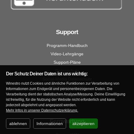
Support
Programm-Handbuch
Video-Lehrgänge
Support-Pläne
Datenschutz
Der Schutz Deiner Daten ist uns wichtig:
Social-Media Datenschutz
Winestro nutzt Cookies und ähnliche Funktionen zur Verarbeitung von
API-Dokumentation
Informationen zum Endgerät und personenbezogenen Daten. Die
Verarbeitung dient der statistischen Analyse/Messung. Deine Einwilligung
Cookie-Einstellungen
ist freiwillig, für die Nutzung der Website nicht erforderlich und kann
jederzeit abgelehnt und angepasst werden.
Mehr Infos in unserer Datenschutzerklärung.
Fernwartung
ablehnen
Informationen
akzeptieren