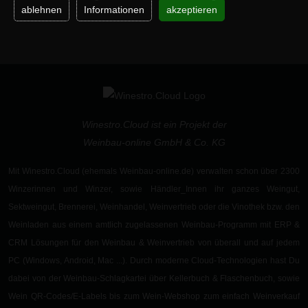
ablehnen
Informationen
akzeptieren
Winestro.Cloud ist ein Projekt der
Weinbau-online GmbH & Co. KG
Mit Winestro.Cloud (ehemals Weinbau-online.de) verwalten schon
über 2300
Winzerinnen und Winzer
, sowie
Händler_Innen
ihr ganzes Weingut,
Sektweingut
,
Brennerei
,
Weinhandel, Weinvertrieb oder die Vinothek
bzw. den
Weinladen aus einem
amtlich zugelassenen
Weinbau-Programm
mit ERP &
CRM Lösungen für den Weinbau & Weinvertrieb von überall und auf jedem
PC (Windows, Android, Mac ...). Durch moderne
Cloud-Technologien
hast Du
dabei von der
Weinbau-Schlagkartei
über
Kellerbuch
&
Flaschenbuch
, sowie
Wein QR-Codes/E-Labels
bis zum
Wein-Webshop
zum einfach Weinverkauf