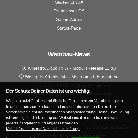
Starten LINUX
Teamviewer QS
Seiten-Admin
Status-Page
Weinbau-News
Winestro.Cloud PPWR Modul (Release 11.8.)
Weinguts-Arbeitsplatz - Ms-Teams I: Einrichtung
Kunden, Artikel-, Auftragsselektion
Der Schutz Deiner Daten ist uns wichtig:
Firefox für Winestro.Cloud optimal nutzen
Winestro nutzt Cookies und ähnliche Funktionen zur Verarbeitung von
Der KI-Assistent in Winestro.Cloud
Informationen zum Endgerät und personenbezogenen Daten. Die
DSGVO-Konforme Newsletter Anmeldung für Weingut und
Verarbeitung dient der statistischen Analyse/Messung. Deine Einwilligung
ist freiwillig, für die Nutzung der Website nicht erforderlich und kann
Handel
jederzeit abgelehnt und angepasst werden.
Vorsicht bei Barbelegen ohne eine TSE-Zertifizierte Kasse!
Mehr Infos in unserer Datenschutzerklärung.
Tagesaktuelle News auf Instagram!