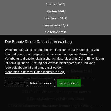
Starten WIN
Starten MAC
Starten LINUX
Teamviewer QS
Seiten-Admin
Status-Page
Der Schutz Deiner Daten ist uns wichtig:
Winestro nutzt Cookies und ähnliche Funktionen zur Verarbeitung von
Informationen zum Endgerät und personenbezogenen Daten. Die
Verarbeitung dient der statistischen Analyse/Messung. Deine Einwilligung
Weinbau-News
ist freiwillig, für die Nutzung der Website nicht erforderlich und kann
jederzeit abgelehnt und angepasst werden.
Winestro.Cloud PPWR Modul (Release 11.8.)
Mehr Infos in unserer Datenschutzerklärung.
Weinguts-Arbeitsplatz - Ms-Teams I: Einrichtung
ablehnen
Informationen
akzeptieren
Kunden, Artikel-, Auftragsselektion
Firefox für Winestro.Cloud optimal nutzen
Der KI-Assistent in Winestro.Cloud
DSGVO-Konforme Newsletter Anmeldung für Weingut und