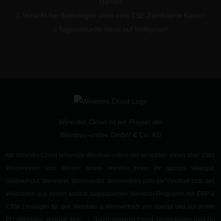
Handel
Vorsicht bei Barbelegen ohne eine TSE-Zertifizierte Kasse!
Tagesaktuelle News auf Instagram!
Winestro.Cloud ist ein Projekt der
Weinbau-online GmbH & Co. KG
Mit Winestro.Cloud (ehemals Weinbau-online.de) verwalten schon
über 2300
Winzerinnen und Winzer
, sowie
Händler_Innen
ihr ganzes Weingut,
Sektweingut
,
Brennerei
,
Weinhandel, Weinvertrieb oder die Vinothek
bzw. den
Weinladen aus einem
amtlich zugelassenen
Weinbau-Programm
mit ERP &
CRM Lösungen für den Weinbau & Weinvertrieb von überall und auf jedem
PC (Windows, Android, Mac ...). Durch moderne
Cloud-Technologien
hast Du