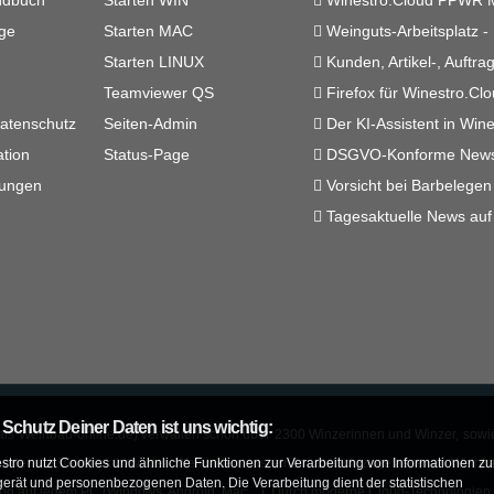
ndbuch
Starten WIN
Winestro.Cloud PPWR Mo
ge
Starten MAC
Weinguts-Arbeitsplatz -
Starten LINUX
Kunden, Artikel-, Auftra
Teamviewer QS
Firefox für Winestro.Clo
atenschutz
Seiten-Admin
Der KI-Assistent in Win
tion
Status-Page
DSGVO-Konforme Newsle
lungen
Vorsicht bei Barbelegen 
Tagesaktuelle News auf
 Schutz Deiner Daten ist uns wichtig:
als Weinbau-online.de) verwalten schon
über 2300 Winzerinnen und Winzer
, sow
stro nutzt Cookies und ähnliche Funktionen zur Verarbeitung von Informationen z
 oder die Vinothek
bzw. den Weinladen aus einem
amtlich zugelassenen
Weinb
erät und personenbezogenen Daten. Die Verarbeitung dient der statistischen
und auf jedem PC (Windows, Android, Mac ...). Durch moderne
Cloud-Technologien