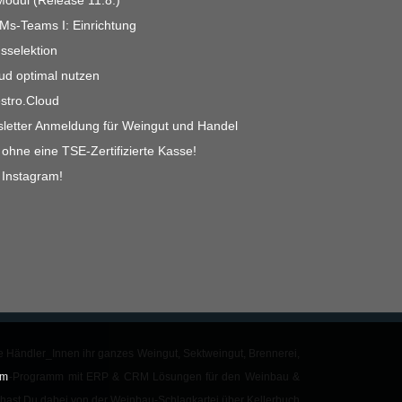
dul (Release 11.8.)
 Ms-Teams I: Einrichtung
gsselektion
ud optimal nutzen
estro.Cloud
tter Anmeldung für Weingut und Handel
ohne eine TSE-Zertifizierte Kasse!
 Instagram!
ie
Händler_Innen
ihr ganzes Weingut,
Sektweingut
,
Brennerei
,
um
au-Programm
mit ERP & CRM Lösungen für den Weinbau &
hast Du dabei von der
Weinbau-Schlagkartei
über
Kellerbuch