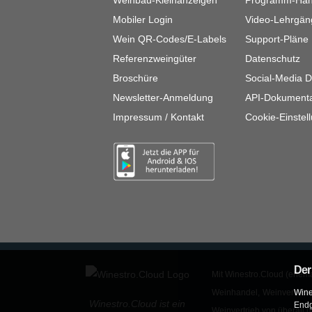
Weinbau-Kleinanzeigen
Programm-Ha
Mobiler Login
Video-Lehrgän
Wein QR-Codes/E-Labels
Support-Pläne
Referenzweingüter
Datenschutz
Broschüre
Social-Media D
Newsletter-Anmeldung
API-Dokumenta
Impressum / Kontakt
Cookie-Einstel
Der
Mit Winestro.Cloud (ehem
Wine
Weinhandel, Weinvertrieb
Winestro.Cloud ist ein
Endg
Weinvertrieb von überall 