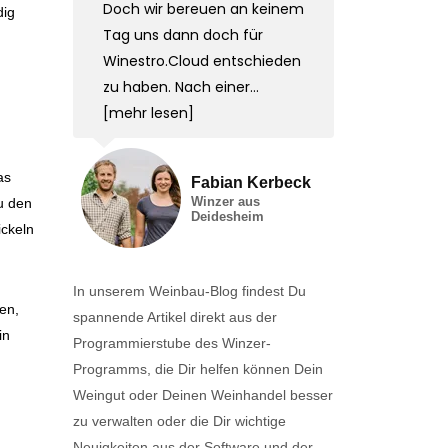
Doch wir bereuen an keinem
dig
Tag uns dann doch für
Winestro.Cloud entschieden
zu haben. Nach einer...
[mehr lesen]
as
Fabian Kerbeck
Winzer aus
u den
Deidesheim
ickeln
In unserem Weinbau-Blog findest Du
en,
spannende Artikel direkt aus der
in
Programmierstube des Winzer-
Programms, die Dir helfen können Dein
Weingut oder Deinen Weinhandel besser
zu verwalten oder die Dir wichtige
Neuigkeiten aus der Software und der