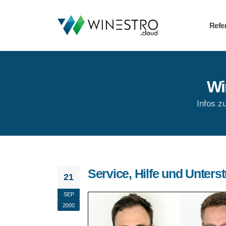
Refe
Wi
Infos z
Service, Hilfe und Unter
21
SEP
2000