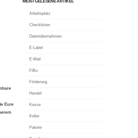
MEISTGELESENE ARTIKEL
Arbeitsplatz
Checklisten
Datenübernahmen
E-Label
E-Mail
FiBu
Förderung
enbare
Handel
le Eure
Kasse
nserem
Keller
Pakete