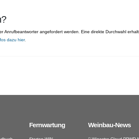
n?
er Anrufbeantworter angefordert werden. Eine direkte Durchwahl erhalte
fos dazu hier
.
Fernwartung
Weinbau-News