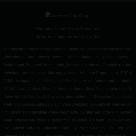
Winestro.Cloud ist ein Projekt der
Weinbau-online GmbH & Co. KG
Mit Winestro.Cloud (ehemals Weinbau-online.de) verwalten schon
über 2300
Winzerinnen und Winzer
, sowie
Händler_Innen
ihr ganzes Weingut,
Sektweingut
,
Brennerei
,
Weinhandel, Weinvertrieb oder die Vinothek
bzw. den
Weinladen aus einem
amtlich zugelassenen
Weinbau-Programm
mit ERP &
CRM Lösungen für den Weinbau & Weinvertrieb von überall und auf jedem
PC (Windows, Android, Mac ...). Durch moderne
Cloud-Technologien
hast Du
dabei von der
Weinbau-Schlagkartei
über
Kellerbuch
&
Flaschenbuch
, sowie
Wein QR-Codes/E-Labels
bis zum
Wein-Webshop
zum einfach Weinverkauf
im Internet samt günstiger
Wein-Paketmarke
die gleichen
Vorteile in Sachen
Wein Software wie große Unternehmen so sicher wie beim Online-Banking
.
Die Winzer-Software Winestro.Cloud by Weinbau-online ist Teil des