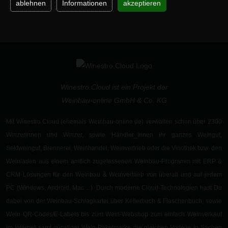
ablehnen
Informationen
akzeptieren
Winestro.Cloud ist ein Projekt der
Weinbau-online GmbH & Co. KG
Mit Winestro.Cloud (ehemals Weinbau-online.de) verwalten schon
über 2300
Winzerinnen und Winzer
, sowie
Händler_Innen
ihr ganzes Weingut,
Sektweingut
,
Brennerei
,
Weinhandel, Weinvertrieb oder die Vinothek
bzw. den
Weinladen aus einem
amtlich zugelassenen
Weinbau-Programm
mit ERP &
CRM Lösungen für den Weinbau & Weinvertrieb von überall und auf jedem
PC (Windows, Android, Mac ...). Durch moderne
Cloud-Technologien
hast Du
dabei von der
Weinbau-Schlagkartei
über
Kellerbuch
&
Flaschenbuch
, sowie
Wein QR-Codes/E-Labels
bis zum
Wein-Webshop
zum einfach Weinverkauf
im Internet samt günstiger
Wein-Paketmarke
die gleichen
Vorteile in Sachen