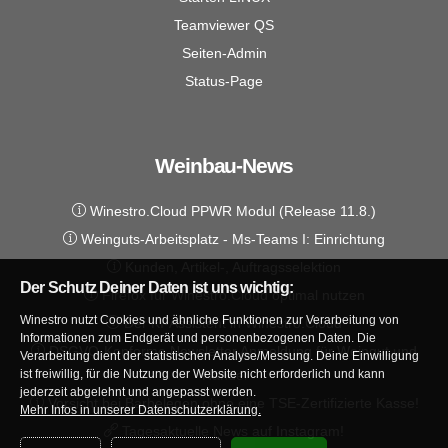
Teamviewer QS
Seiten-Admin
Status-Page
Weinbau-News
Winestro.Cloud PPWR Modul (Release 11.8.)
Weinguts-Arbeitsplatz - Ms-Teams I: Einrichtung
Kunden, Artikel-, Auftragsselektion
Der Schutz Deiner Daten ist uns wichtig:
Firefox für Winestro.Cloud optimal nutzen
Winestro nutzt Cookies und ähnliche Funktionen zur Verarbeitung von
Der KI-Assistent in Winestro.Cloud
Informationen zum Endgerät und personenbezogenen Daten. Die
DSGVO-Konforme Newsletter Anmeldung für Weingut und
Verarbeitung dient der statistischen Analyse/Messung. Deine Einwilligung
ist freiwillig, für die Nutzung der Website nicht erforderlich und kann
Handel
jederzeit abgelehnt und angepasst werden.
Vorsicht bei Barbelegen ohne eine TSE-Zertifizierte Kasse!
Mehr Infos in unserer Datenschutzerklärung.
Tagesaktuelle News auf Instagram!