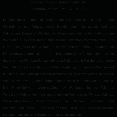
Winestro.Cloud ist ein Projekt der
Weinbau-online GmbH & Co. KG
Mit Winestro.Cloud (ehemals Weinbau-online.de) verwalten schon
über 2300
Winzerinnen und Winzer
, sowie
Händler_Innen
ihr ganzes Weingut,
Sektweingut
,
Brennerei
,
Weinhandel, Weinvertrieb oder die Vinothek
bzw. den
Weinladen aus einem
amtlich zugelassenen
Weinbau-Programm
mit ERP &
CRM Lösungen für den Weinbau & Weinvertrieb von überall und auf jedem
PC (Windows, Android, Mac ...). Durch moderne
Cloud-Technologien
hast Du
dabei von der
Weinbau-Schlagkartei
über
Kellerbuch
&
Flaschenbuch
, sowie
Wein QR-Codes/E-Labels
bis zum
Wein-Webshop
zum einfach Weinverkauf
im Internet samt günstiger
Wein-Paketmarke
die gleichen
Vorteile in Sachen
Wein Software wie große Unternehmen so sicher wie beim Online-Banking
.
Die Winzer-Software Winestro.Cloud by Weinbau-online ist Teil des
Winestro.X
Netzwerkes - Wir supporten den Weinbau mit
Winestro.Wiki
als
Wissensdatenbank, Winestro.Science in Sachen Forschung und
Winestro.Shop
sowie
Zukunftsweine.Shop
uvm. als Verkaufsplattform-
Lösungen aus der Wein-Branche für die Wein-Branche.