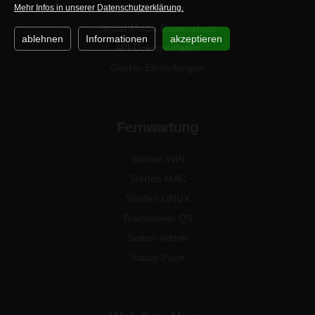
Mehr Infos in unserer Datenschutzerklärung.
Datenschutz
Social-Media Datenschutz
ablehnen
Informationen
akzeptieren
API-Dokumentation
Cookie-Einstellungen
Fernwartung
Starten WIN
Starten MAC
Starten LINUX
Teamviewer QS
Seiten-Admin
Status-Page