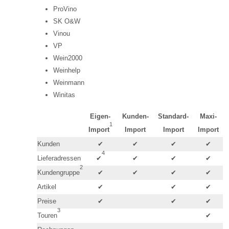
ProVino
SK O&W
Vinou
VP
Wein2000
Weinhelp
Weinmann
Winitas
Eigen-
Kunden-
Standard-
Maxi-
1
Import
Import
Import
Import
Kunden
✔
✔
✔
✔
4
Lieferadressen
✔
✔
✔
✔
2
Kundengruppe
✔
✔
✔
✔
Artikel
✔
✔
✔
Preise
✔
✔
✔
3
Touren
✔