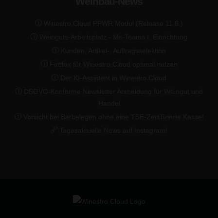
Weinbau-News
Winestro.Cloud PPWR Modul (Release 11.8.)
Weinguts-Arbeitsplatz - Ms-Teams I: Einrichtung
Kunden, Artikel-, Auftragsselektion
Firefox für Winestro.Cloud optimal nutzen
Der KI-Assistent in Winestro.Cloud
DSGVO-Konforme Newsletter Anmeldung für Weingut und
Handel
Vorsicht bei Barbelegen ohne eine TSE-Zertifizierte Kasse!
Tagesaktuelle News auf Instagram!