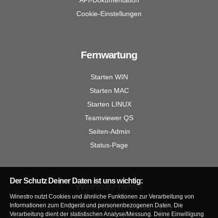
API-Dokumentation
Cookie-Einstellungen
Fernwartung
Starten WIN
Starten MAC
Starten LINUX
Teamviewer QS
Seiten-Admin
Status-Page
Der Schutz Deiner Daten ist uns wichtig:
Weinbau-News
Winestro nutzt Cookies und ähnliche Funktionen zur Verarbeitung von
Informationen zum Endgerät und personenbezogenen Daten. Die
Winestro.Cloud PPWR Modul (Release 11.8.)
Verarbeitung dient der statistischen Analyse/Messung. Deine Einwilligung