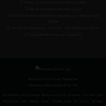
Firefox für Winestro.Cloud optimal nutzen
Der KI-Assistent in Winestro.Cloud
DSGVO-Konforme Newsletter Anmeldung für Weingut und
Handel
Vorsicht bei Barbelegen ohne eine TSE-Zertifizierte Kasse!
Tagesaktuelle News auf Instagram!
Winestro.Cloud ist ein Projekt der
Weinbau-online GmbH & Co. KG
Mit Winestro.Cloud (ehemals Weinbau-online.de) verwalten schon
über 2300
Winzerinnen und Winzer
, sowie
Händler_Innen
ihr ganzes Weingut,