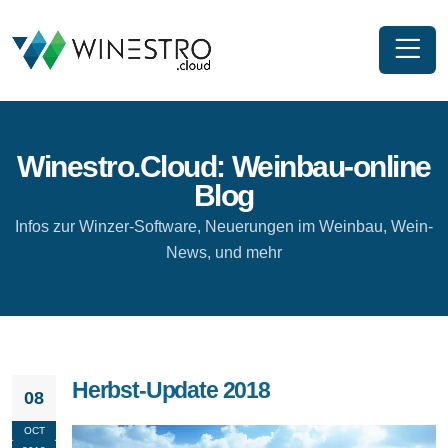
Winestro.Cloud: Weinbau-online
Blog
Infos zur Winzer-Software, Neuerungen im Weinbau, Wein-
News, und mehr
Herbst-Update 2018
08
OCT