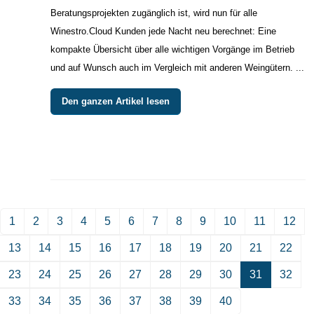
Beratungsprojekten zugänglich ist, wird nun für alle
Winestro.Cloud Kunden jede Nacht neu berechnet: Eine
kompakte Übersicht über alle wichtigen Vorgänge im Betrieb
und auf Wunsch auch im Vergleich mit anderen Weingütern. ...
Den ganzen Artikel lesen
1
2
3
4
5
6
7
8
9
10
11
12
13
14
15
16
17
18
19
20
21
22
23
24
25
26
27
28
29
30
31
32
33
34
35
36
37
38
39
40