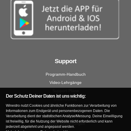
Support
Programm-Handbuch
Video-Lehrgänge
Support-Pläne
Der Schutz Deiner Daten ist uns wichtig:
Datenschutz
Winestro nutzt Cookies und ähnliche Funktionen zur Verarbeitung von
Social-Media Datenschutz
Informationen zum Endgerät und personenbezogenen Daten. Die
API-Dokumentation
Verarbeitung dient der statistischen Analyse/Messung. Deine Einwilligung
ist freiwillig, für die Nutzung der Website nicht erforderlich und kann
Cookie-Einstellungen
jederzeit abgelehnt und angepasst werden.