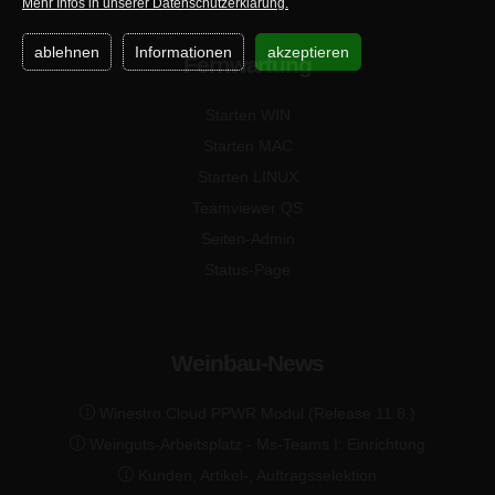
Mehr Infos in unserer Datenschutzerklärung.
ablehnen
Informationen
akzeptieren
Fernwartung
Starten WIN
Starten MAC
Starten LINUX
Teamviewer QS
Seiten-Admin
Status-Page
Weinbau-News
Winestro.Cloud PPWR Modul (Release 11.8.)
Weinguts-Arbeitsplatz - Ms-Teams I: Einrichtung
Kunden, Artikel-, Auftragsselektion